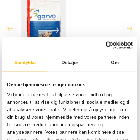
Samtykke
Detaljer
Om
For at se priser og bestille, log ind.
Denne hjemmeside bruger cookies
Ingen konto? At oprette en konto giver mange
fordele: hurtigere checkout, mulighed for at registrere
Vi bruger cookies til at tilpasse vores indhold og
flere adresser, spore dine ordrer og meget mere.
annoncer, til at vise dig funktioner til sociale medier og til
at analysere vores trafik. Vi deler også oplysninger om
Log ind
Opret konto
din brug af vores hjemmeside med vores partnere inden
for sociale medier, annonceringspartnere og
analysepartnere. Vores partnere kan kombinere disse
Specifikationer
data med andre oplysninger, du har givet dem, eller som