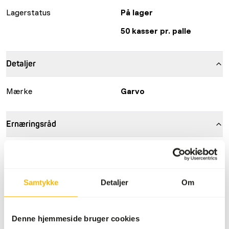
Lagerstatus
På lager
50 kasser pr. palle
Detaljer
Mærke
Garvo
Ernæringsråd
• Giv marsvin frisk foder dagligt; cirka 30-45 gram om
dagen pr. dyr. Giv ikke for meget foder, så marsvinene
spiser deres fade rent. Ellers spiser de kun de mest
Samtykke
Detaljer
Om
velsmagende bidder (selektiv fodring) og efterlader de
andre nødvendige næringsstoffer. • Hvis marsvinene
spiser for selektivt, skal de helst fodres med pellets. • Giv
Denne hjemmeside bruger cookies
altid marsvinene halm eller hø. De har brug for mange