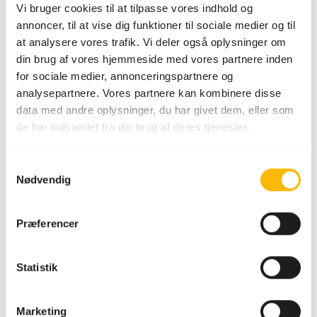
Vi bruger cookies til at tilpasse vores indhold og
ekstra fibre. • Grøntsags- eller frugttilskud kan gives, men
annoncer, til at vise dig funktioner til sociale medier og til
er ikke nødvendige takket være C-vitaminet i foderet.
at analysere vores trafik. Vi deler også oplysninger om
din brug af vores hjemmeside med vores partnere inden
for sociale medier, annonceringspartnere og
Om dette produkt
analysepartnere. Vores partnere kan kombinere disse
data med andre oplysninger, du har givet dem, eller som
Alfamix Marsvin er en komplet, rigt varieret blanding, der
de har indsamlet fra din brug af deres tjenester.
er egnet til alle marsvin. • Premium varieret blanding til
marsvin i alle aldre. • Ideel til avls- og/eller udstillingsdyr. •
Samtykkevalg
Med hyben, persille, grøntsager og frugt. • For en
Nødvendig
skinnende pels, høj modstandskraft og vitalitet.
Præferencer
Downloads
Statistik
Produktdatablad
Marketing