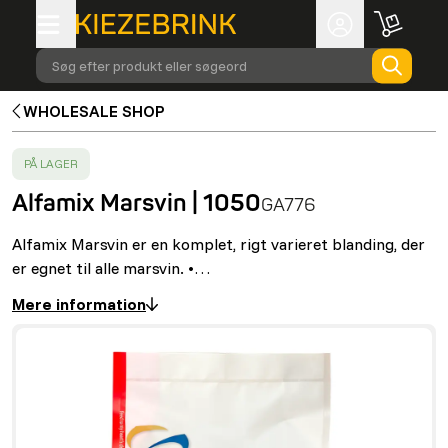
Søg efter produkt eller søgeord
WHOLESALE SHOP
SUCCESS
:
PÅ LAGER
Alfamix Marsvin | 1050
GA776
Alfamix Marsvin er en komplet, rigt varieret blanding, der
er egnet til alle marsvin. •…
Mere information